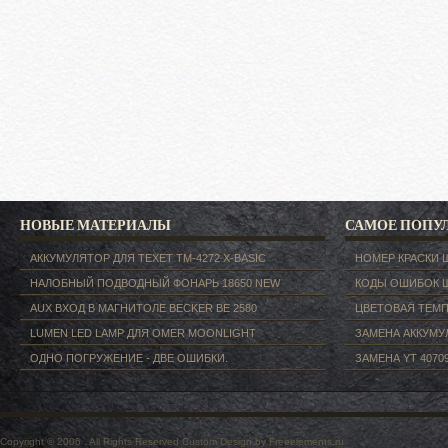
НОВЫЕ МАТЕРИАЛЫ
САМОЕ ПОПУ
АККУМУЛЯТОР ДЛЯ TEXET ТM-4272 X-BASIC
НОМЕР КРАСКИ 
НАЛОБНЫЙ ПОДВОДНЫЙ ФОНАРЬ 18650 NEW
КОДЫ ОШИБОК 
AUX ВХОД В МАГНИТОЛЕ BECKER BE 2580
ЦВЕТОВАЯ ТЕМП
LUMEN LED LAMP ДЛЯ OMER MOONLIGHT
ЗАМЕНА АККУМУЛ
ОДНО ПОГРУЖЕНИЕ - ДВЕ ОШИБКИ.
ЗАМЕНА YT 40709
Copyright © 2006 . All Rights Reserved
Custom Design by Freeelements.ru