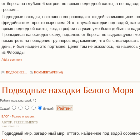
от берега на глубине 6 метров, во время подводной охоты, а не подводн
грешим....
Подводные находки, постоянно сопровождают людей занимающихся по
фридайвингом, просто нырянием. Этот случай находки под водой, как и
время подводной охоты, когда трофеи на ужин уже были добыты и надо
Проныривая напоследок скалу, недалеко от берега, но выдающуюся мет
посмотреть на поведение групперов под камнями, что бы спланироват
день, и был найден это портмоне. Денег там не оказалось, но нашлось
из Флориды.
Add a comment
ПОДРОБНЕЕ...
КОММЕНТАРИИ (6)
Подводные находки Белого Моря
Рейтинг пользователей: / 6
Худший
Лучший
БЛОГ
-
Разное о том же...
АВТОР: FREEELEMENTS
11.01.2010 01:22
Подводный мир, загадочный мир, оттого, найденное под водой особенно