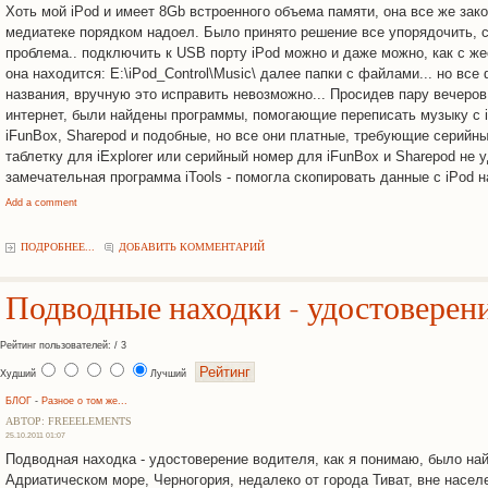
Хоть мой iPod и имеет 8Gb встроенного объема памяти, она все же зако
медиатеке порядком надоел. Было принято решение все упорядочить, cи
проблема.. подключить к USB порту iPod можно и даже можно, как с же
она находится: E:\iPod_Control\Music\ далее папки с файлами... но вс
названия, вручную это исправить невозможно... Просидев пару вечеров
интернет, были найдены программы, помогающие переписать музыку с iP
iFunBox, Sharepod и подобные, но все они платные, требующие серийны
таблетку для iExplorer или серийный номер для iFunBox и Sharepod не 
замечательная программа iTools - помогла скопировать данные с iPod н
Add a comment
ПОДРОБНЕЕ...
ДОБАВИТЬ КОММЕНТАРИЙ
Подводные находки - удостоверен
Рейтинг пользователей: / 3
Худший
Лучший
БЛОГ
-
Разное о том же...
АВТОР: FREEELEMENTS
25.10.2011 01:07
Подводная находка - удостоверение водителя, как я понимаю, было на
Адриатическом море, Черногория, недалеко от города Тиват, вне насел