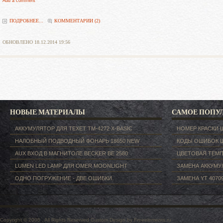
Add a comment
ПОДРОБНЕЕ...
КОММЕНТАРИИ (2)
ОБНОВЛЕНО 18.12.2014 19:56
НОВЫЕ МАТЕРИАЛЫ
САМОЕ ПОПУ
АККУМУЛЯТОР ДЛЯ TEXET ТM-4272 X-BASIC
НОМЕР КРАСКИ 
НАЛОБНЫЙ ПОДВОДНЫЙ ФОНАРЬ 18650 NEW
КОДЫ ОШИБОК 
AUX ВХОД В МАГНИТОЛЕ BECKER BE 2580
ЦВЕТОВАЯ ТЕМП
LUMEN LED LAMP ДЛЯ OMER MOONLIGHT
ЗАМЕНА АККУМУЛ
ОДНО ПОГРУЖЕНИЕ - ДВЕ ОШИБКИ.
ЗАМЕНА YT 40709
Copyright © 2006 . All Rights Reserved
Custom Design by Freeelements.ru