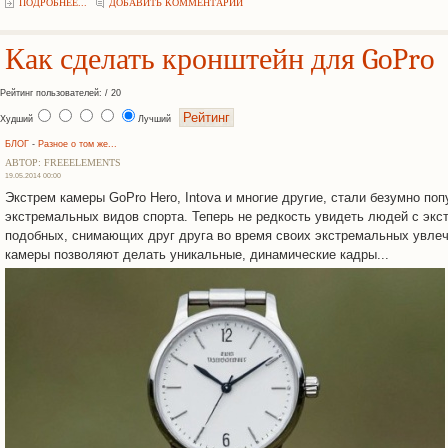
ПОДРОБНЕЕ...
ДОБАВИТЬ КОММЕНТАРИЙ
Как сделать кронштейн для GoPro
Рейтинг пользователей: / 20
Худший
Лучший
БЛОГ
-
Разное о том же...
АВТОР: FREEELEMENTS
19.05.2014 00:00
Экстрем камеры GoPro Hero, Intova и многие другие, стали безумно по
экстремальных видов спорта. Теперь не редкость увидеть людей с экст
подобных, снимающих друг друга во время своих экстремальных увлеч
камеры позволяют делать уникальные, динамические кадры...