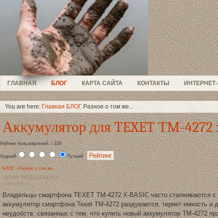
ГЛАВНАЯ
БЛОГ
КАРТА САЙТА
КОНТАКТЫ
ИНТЕРНЕТ
You are here:
Главная
БЛОГ
Разное о том же...
Аккумулятор для TEXET ТM-4272 x
Рейтинг пользователей: / 216
Худший
Лучший
БЛОГ
-
Разное о том же...
АВТОР: FREEELEMENTS
15.09.2015 00:00
Владельцы смартфона TEXET TM-4272 X-BASIC часто сталкиваются с о
аккумулятор смартфона Texet ТМ-4272 раздувается, теряет емкость и 
неудобств, связанных с тем, что купить новый аккумулятор TM-4272 пр