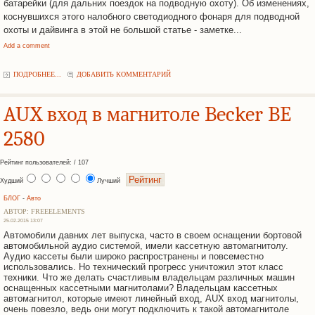
батарейки (для дальних поездок на подводную охоту). Об изменениях,
коснувшихся этого налобного светодиодного фонаря для подводной
охоты и дайвинга в этой не большой статье - заметке...
Add a comment
ПОДРОБНЕЕ...
ДОБАВИТЬ КОММЕНТАРИЙ
AUX вход в магнитоле Becker BE
2580
Рейтинг пользователей: / 107
Худший
Лучший
БЛОГ
-
Авто
АВТОР: FREEELEMENTS
25.02.2015 13:07
Автомобили давних лет выпуска, часто в своем оснащении бортовой
автомобильной аудио системой, имели кассетную автомагнитолу.
Аудио кассеты были широко распространены и повсеместно
использовались. Но технический прогресс уничтожил этот класс
техники. Что же делать счастливым владельцам различных машин
оснащенных кассетными магнитолами? Владельцам кассетных
автомагнитол, которые имеют линейный вход, AUX вход магнитолы,
очень повезло, ведь они могут подключить к такой автомагнитоле