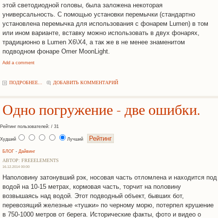
этой светодиодной головы, была заложена некоторая
универсальность. С помощью установки перемычки (стандартно
установлена перемычка для использования с фонарем Lumen) в том
или ином варианте, вставку можно использовать в двух фонарях,
традиционно в Lumen X6\X4, а так же в не менее знаменитом
подводном фонаре Omer MoonLight.
Add a comment
ПОДРОБНЕЕ...
ДОБАВИТЬ КОММЕНТАРИЙ
Одно погружение - две ошибки.
Рейтинг пользователей: / 31
Худший
Лучший
БЛОГ
-
Дайвинг
АВТОР: FREEELEMENTS
16.12.2014 00:00
Наполовину затонувший рэк, носовая часть отломлена и находится под
водой на 10-15 метрах, кормовая часть, торчит на половину
возвышаясь над водой.
Этот подводный объект, бывших бот,
перевозящий железные «тушки» по черному морю, потерпел крушение
в 750-1000 метров от берега.
Исторические факты, фото и видео о