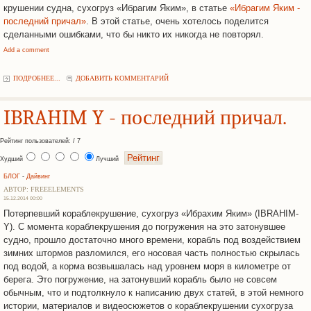
крушении судна, сухогруз «Ибрагим Яким», в статье
«Ибрагим Яким -
последний причал»
. В этой статье, очень хотелось поделится
сделанными ошибками, что бы никто их никогда не повторял.
Add a comment
ПОДРОБНЕЕ...
ДОБАВИТЬ КОММЕНТАРИЙ
IBRAHIM Y - последний причал.
Рейтинг пользователей: / 7
Худший
Лучший
БЛОГ
-
Дайвинг
АВТОР: FREEELEMENTS
15.12.2014 00:00
Потерпевший кораблекрушение, сухогруз «Ибрахим Яким» (IBRAHIM-
Y). С момента кораблекрушения до погружения на это затонувшее
судно, прошло достаточно много времени, корабль под воздействием
зимних штормов разломился, его носовая часть полностью скрылась
под водой, а корма возвышалась над уровнем моря в километре от
берега. Это погружение, на затонувший корабль было не совсем
обычным, что и подтолкнуло к написанию двух статей, в этой немного
истории, материалов и видеосюжетов о кораблекрушении сухогруза