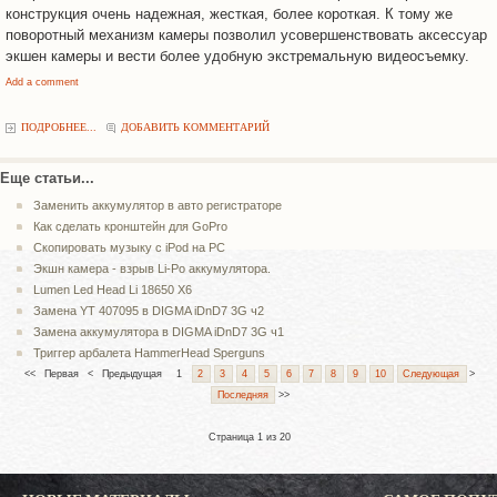
конструкция очень надежная, жесткая, более короткая. К тому же
поворотный механизм камеры позволил усовершенствовать аксессуар
экшен камеры и вести более удобную экстремальную видеосъемку.
Add a comment
ПОДРОБНЕЕ...
ДОБАВИТЬ КОММЕНТАРИЙ
Еще статьи...
Заменить аккумулятор в авто регистраторе
Как сделать кронштейн для GoPro
Скопировать музыку с iPod на PC
Экшн камера - взрыв Li-Po аккумулятора.
Lumen Led Head Li 18650 X6
Замена YT 407095 в DIGMA iDnD7 3G ч2
Замена аккумулятора в DIGMA iDnD7 3G ч1
Триггер арбалета HammerHead Sperguns
<<
Первая
<
Предыдущая
1
2
3
4
5
6
7
8
9
10
Следующая
>
Последняя
>>
Страница 1 из 20