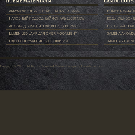
НОВЫЕ МАТЕРИАЛЫ
САМОЕ ПОПУ
АККУМУЛЯТОР ДЛЯ TEXET ТM-4272 X-BASIC
НОМЕР КРАСКИ 
НАЛОБНЫЙ ПОДВОДНЫЙ ФОНАРЬ 18650 NEW
КОДЫ ОШИБОК 
AUX ВХОД В МАГНИТОЛЕ BECKER BE 2580
ЦВЕТОВАЯ ТЕМП
LUMEN LED LAMP ДЛЯ OMER MOONLIGHT
ЗАМЕНА АККУМУЛ
ОДНО ПОГРУЖЕНИЕ - ДВЕ ОШИБКИ.
ЗАМЕНА YT 40709
Copyright © 2006 . All Rights Reserved
Custom Design by Freeelements.ru