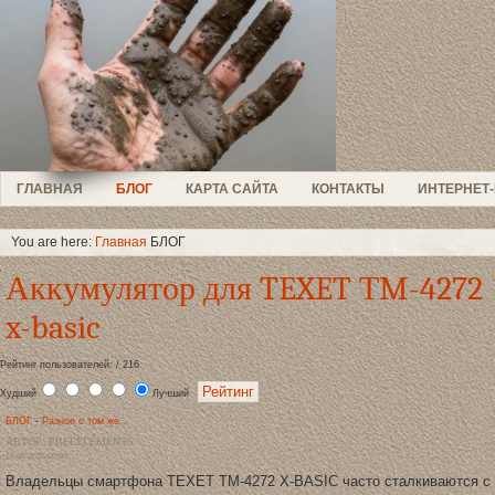
ГЛАВНАЯ
БЛОГ
КАРТА САЙТА
КОНТАКТЫ
ИНТЕРНЕТ
You are here:
Главная
БЛОГ
Аккумулятор для TEXET ТM-4272
x-basic
Рейтинг пользователей: / 216
Худший
Лучший
БЛОГ
-
Разное о том же...
АВТОР: FREEELEMENTS
15.09.2015 00:00
Владельцы смартфона TEXET TM-4272 X-BASIC часто сталкиваются с