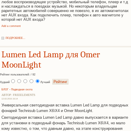
любое воспроизводящее устройство, мобильный телефон, плеер и т.д
и наслаждаться в поездках музыкой. Но некоторым владельцам
раритетных автомобилей совершенно не повезло, в их автомагнитолах
нет AUX входа. Как подключить плеер, телефон к авто магнитоле у
которой нет AUX входа?
Add a comment
ПОДРОБНЕЕ...
Lumen Led Lamp для Omer
MoonLight
Рейтинг пользователей: / 92
Худший
Лучший
БЛОГ
-
Подводная охота
АВТОР: FREEELEMENTS
12.02.2015 15:14
Универсальная светодиодная вставка Lumen Led Lamp для подводных
фонарей Technisub Lumen X6\X4 и Omer MoonLight.
Светодиодная вставка Lumen Led Lamp давно выпускается в варианте
для установки в подводный фонарь Technisub Lumen X6\X4, но мало
кому известно, о том, что давным давно, на этапе конструирования