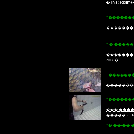
�Thistlegorm
"��������
������� 
" � ����
������� 
2008
�.
"������
��������
"�������
��� ����
�����
200
"
� ��-�� 