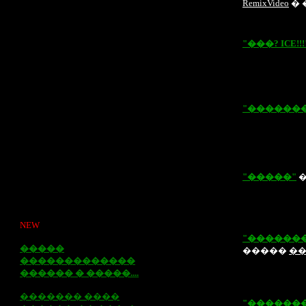
RemixVideo
� 
"���
? ICE!!!
"������
"�����"
�
NEW
"������
�����
�����
�
�������������
������ � �����....
������� ����
"������