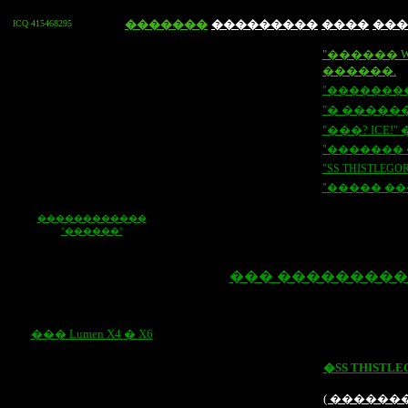
�������
���������
����
���
ICQ 415468295
"������
������.
"�������
"� �����
"���
? ICE!
"
"�������
"SS THISTLEGO
"����� ��
������������
"������"
��� ��������
���
Lumen X4
�
X6
�SS T
HISTLE
( ������