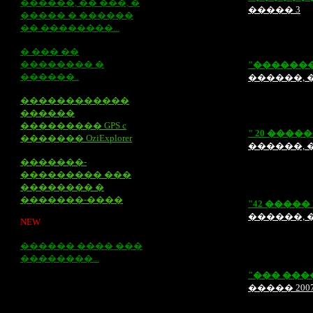
������, �� ���, �
�����
3
����� � ������
�� ��������...
� ��� ��
�������� �
"������
������..
������, �
������������
������
���������
GPS c
"
20
����
�������
OziExplorer
������, �
�������-
��������� ���
�������� �
�������-����
"42 �����
������, �
NEW
������ ���� ���
��������...
"��� ���
����� 200