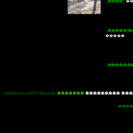
"
����"
��
"����� �
�����
"������
freeelements_mail@yahoo.com
�������
���������
���
����