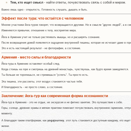
Тем, кто ищет смысл
- найти ответы, почувствовать связь с собой и миром.
Важно лишь одно - открытость. Готовность слушать, дышать и быть.
Эффект после тура: что остаётся с человеком
Многие участники йога-туров говорят, что возвращаются другими. Не в смысле "других людей", а в с
Изменяются привычки, отношение к телу, восприятие мира.
Йога в Армении учит не только растягивать мышцы, но и расширять сознание.
После возвращения домой появляется ощущение внутренней тишины, которая не исчезает даже в гор
Это и есть настоящий результат - не фотографии, а состояние.
Армения - место силы и благодарности
Йога-туры в Армению оставляют особый след.
Когда стоишь на горе и смотришь на древний монастырь, чувствуешь, как будто время замедляется.
Ты больше не торопишься, не стремишься "успеть". Ты просто есть.
Эта тишина, эти рассветы, этот воздух становятся частью тебя.
И благодарность - не просто слово, а состояние.
Заключение: йога-тур как современная форма осознанности
Йога-тур в Армению - это не отдых, не экскурсия и не фитнес-занятие. Это путешествие к себе.
Горы, солнце, древние храмы и мягкие практики помогают почувствовать внутреннюю гармонию, отпу
моменту.
А благодаря таким платформам, как
yogajourney
, этот путь становится доступным каждому, кто ищет
жизни.