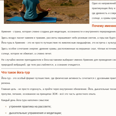
Одно из направлений
практикующие йогу и
где древность и сов
солнце, а храмы хра
Почему именно
Армения - страна, которая словно создана для медитации, осознанности и внутреннего перерождения
Здесь воздух пахнет камнем и травами, рассветы окрашивают небо розовым светом, а горы как будто 
Йога-туры в Армению - это не просто путешествие по живописным ландшафтам, это встреча с культур
Здесь особое сочетание энергии: древние храмы, расположенные на вершинах скал, тёплые источник
солнце, которое не обжигает, а словно лечит.
Не случайно многие преподаватели и йога-наставники выбирают именно Армению для проведения сво
природной вибрацией, где тело расслабляется, а сознание очищается.
Что такое йога-тур
Йога-тур - это особый формат путешествия, где физическая активность сочетается с духовными практ
региона.
Главная цель - не просто отдохнуть, а пройти через внутреннее обновление. Йога, дыхательные техн
прогулки, питание, основанное на принципах ЗОЖ - всё это часть целостного опыта.
Каждый день йога-тура наполнен смыслом:
утренняя практика на рассвете;
дыхательные упражнения и медитации;