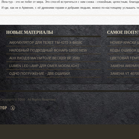
Йога-тур - это не побег от мира. Это способ встретиться с ним снова - спокойным, целостным, благод
И где, как не в Армении, с её древними горами и добрыми людьми, можно по-настоящему услышать ти
НОВЫЕ МАТЕРИАЛЫ
САМОЕ ПОПУ
АККУМУЛЯТОР ДЛЯ TEXET ТM-4272 X-BASIC
НОМЕР КРАСКИ 
НАЛОБНЫЙ ПОДВОДНЫЙ ФОНАРЬ 18650 NEW
КОДЫ ОШИБОК 
AUX ВХОД В МАГНИТОЛЕ BECKER BE 2580
ЦВЕТОВАЯ ТЕМП
LUMEN LED LAMP ДЛЯ OMER MOONLIGHT
ЗАМЕНА АККУМУЛ
ОДНО ПОГРУЖЕНИЕ - ДВЕ ОШИБКИ.
ЗАМЕНА YT 40709
Copyright © 2006 . All Rights Reserved