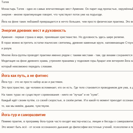
Татев
Монастырь Татев - одно из самых впечатляющих мест Армении. Он парит над пропастью, окружённый
энергия - многие практикующие говорят, что чувствуют поток уже на подъезде.
Йога на фоне таких пейзажей превращается в нечто большее, чем просто физическая практика. Это вн
Энергия древних мест и духовность
Армения - первая страна в мире, принявшая христианство. Но духовность здесь шире религии.
В горах можно встретить остатки языческих святилищ, древние каменные круги, напоминающие Стоун
и разум.
Многие йога-группы проводят практики именно рядом с такими местами - там, где веками сохраняется
Медитация на фоне древнего храма, утренняя пранаяма у подножия горы Арарат или вечерняя йога на 
который невозможно передать словами.
Йога как путь, а не фитнес
Йога-тур - это не просто набор асан и растяжек.
Это пространство, где человек вспоминает, кто он есть. Где тело становится проводником для ума, 
На таких турах не существует соревнования - никто не "лучше" и не "хуже".
Каждый идёт своим путём, со своей скоростью, в своём ритме. И в какой-то момент приходит осознание
то, как мы живём, дышим, чувствуем.
Йога-тур и саморазвитие
Помимо практик, в программу йога-туров часто входят мастер-классы, лекции и беседы о саморазвити
Это может быть всё - от основ осознанного дыхания до философии восточных учений, психологии и п