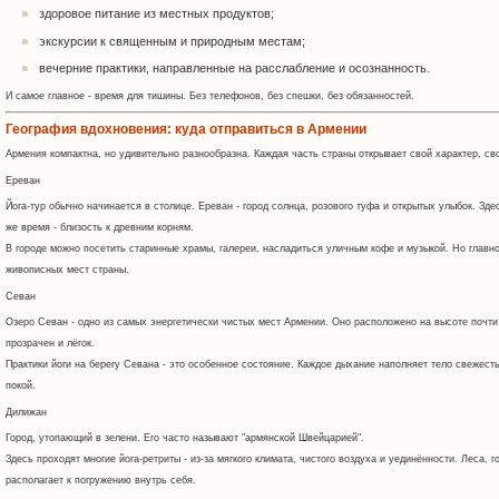
здоровое питание из местных продуктов;
экскурсии к священным и природным местам;
вечерние практики, направленные на расслабление и осознанность.
И самое главное - время для тишины. Без телефонов, без спешки, без обязанностей.
География вдохновения: куда отправиться в Армении
Армения компактна, но удивительно разнообразна. Каждая часть страны открывает свой характер, св
Ереван
Йога-тур обычно начинается в столице. Ереван - город солнца, розового туфа и открытых улыбок. Зд
же время - близость к древним корням.
В городе можно посетить старинные храмы, галереи, насладиться уличным кофе и музыкой. Но главн
живописных мест страны.
Севан
Озеро Севан - одно из самых энергетически чистых мест Армении. Оно расположено на высоте почти
прозрачен и лёгок.
Практики йоги на берегу Севана - это особенное состояние. Каждое дыхание наполняет тело свежест
покой.
Дилижан
Город, утопающий в зелени. Его часто называют "армянской Швейцарией".
Здесь проходят многие йога-ретриты - из-за мягкого климата, чистого воздуха и уединённости. Леса, 
располагает к погружению внутрь себя.