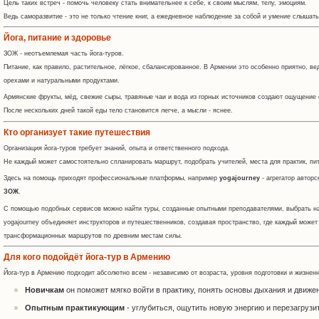
Цель таких встреч - помочь человеку стать внимательнее к себе, к своим мыслям, телу, эмоциям.
Ведь саморазвитие - это не только чтение книг, а ежедневное наблюдение за собой и умение слышат
Йога, питание и здоровье
ЗОЖ - неотъемлемая часть йога-туров.
Питание, как правило, растительное, лёгкое, сбалансированное. В Армении это особенно приятно, ве
орехами и натуральными продуктами.
Армянские фрукты, мёд, свежие сыры, травяные чаи и вода из горных источников создают ощущение е
После нескольких дней такой еды тело становится легче, а мысли - яснее.
Кто организует такие путешествия
Организация йога-туров требует знаний, опыта и ответственного подхода.
Не каждый может самостоятельно спланировать маршрут, подобрать учителей, места для практик, пи
Здесь на помощь приходят профессиональные платформы, например
yogajourney
- агрегатор автор
ЗОЖ
.
С помощью подобных сервисов можно найти туры, созданные опытными преподавателями, выбрать нап
yogajourney объединяет инструкторов и путешественников, создавая пространство, где каждый может 
трансформационных маршрутов по древним местам силы.
Для кого подойдёт йога-тур в Армению
Йога-тур в Армению подходит абсолютно всем - независимо от возраста, уровня подготовки и жизненн
Новичкам
он поможет мягко войти в практику, понять основы дыхания и движе
Опытным практикующим
- углубиться, ощутить новую энергию и перезагрузит