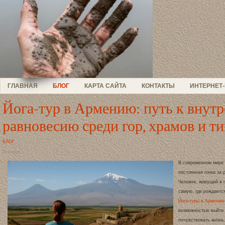
ГЛАВНАЯ
БЛОГ
КАРТА САЙТА
КОНТАКТЫ
ИНТЕРНЕТ
Йога-тур в Армению: путь к внут
равновесию среди гор, храмов и 
БЛОГ
07.11.2025
В современном мире 
постоянная гонка за 
Человек, живущий в 
самую, где рождаетс
Йога-туры в Армению
возможностью выйти 
почувствовать жизнь